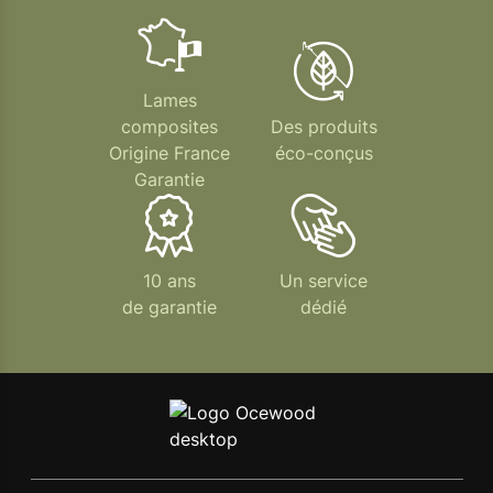
Lames
composites
Des produits
Origine France
éco-conçus
Garantie
10 ans
Un service
de garantie
dédié