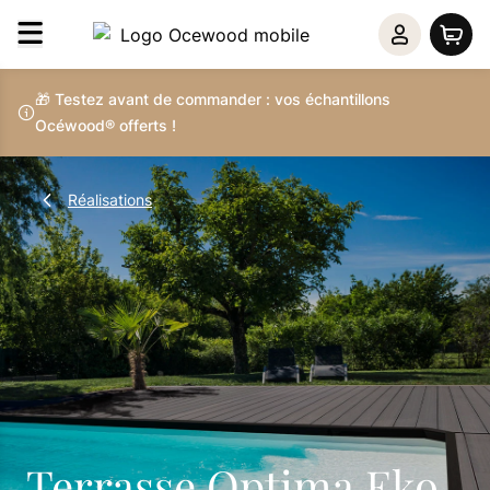
🎁 Testez avant de commander : vos échantillons
Océwood® offerts !
Réalisations
Terrasse Optima Eko