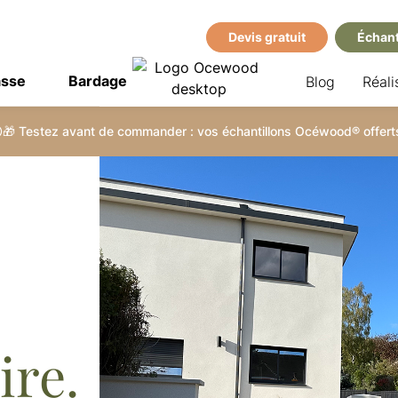
Devis gratuit
Échant
asse
Bardage
Blog
Réali
🎁 Testez avant de commander : vos échantillons Océwood® offerts
ire.