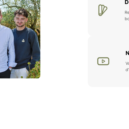
D
Re
bo
N
V
d