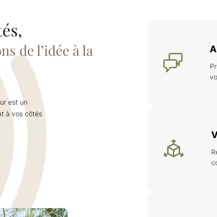
és,
 de l’idée à la
A
Pr
vo
ur est un
t à vos côtés
V
R
c