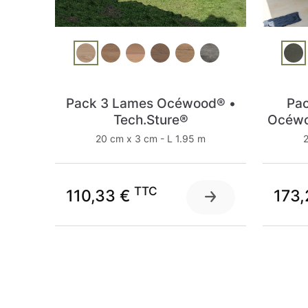
Pack 3 Lames Océwood® •
Pac
Tech.Sture®
Océwoo
20 cm x 3 cm - L 1.95 m
2
TTC
110,33 €
173