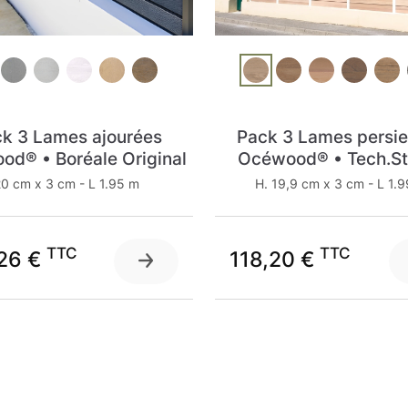
k 3 Lames ajourées
Pack 3 Lames persi
d® • Boréale Original
Océwood® • Tech.St
0 cm x 3 cm - L 1.95 m
H. 19,9 cm x 3 cm - L 1.
TTC
TTC
,26 €
118,20 €