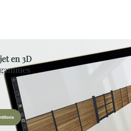
jet en 3D
s gammes
tillons