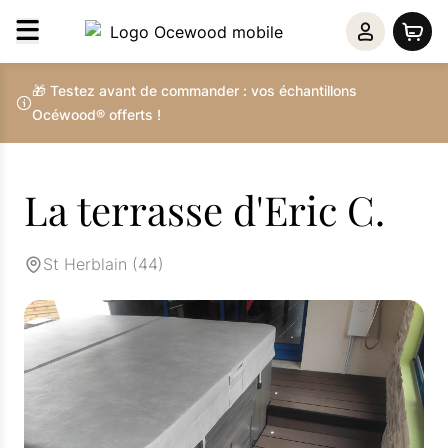
🎁 Testez avant de commander : vos échantillons
Océwood® offerts !
Témoignages
La terrasse d'Eric C.
St Herblain (44)