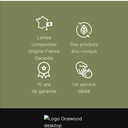
Lames
composites
Des produits
Origine France
éco-conçus
Garantie
10 ans
Un service
de garantie
dédié