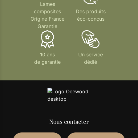
Lames
composites
Des produits
Origine France
éco-conçus
Garantie
10 ans
Un service
de garantie
dédié
Nous contacter