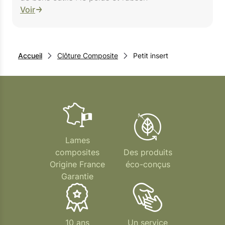
Voir
Accueil
Clôture Composite
Petit insert
Lames
composites
Des produits
Origine France
éco-conçus
Garantie
10 ans
Un service