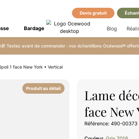
Devis gratuit
Échant
asse
Bardage
Blog
Réali
🎁 Testez avant de commander : vos échantillons Océwood® offerts
poli 1 face New York • Vertical
Produit au détail
Lame déco
face New 
Référence: 490-00373
Couleur
Gris 7016