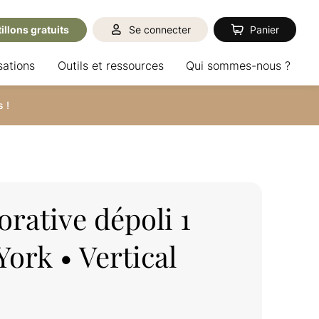
illons gratuits
Se connecter
Panier
sations
Outils et ressources
Qui sommes-nous ?
 !
rative dépoli 1
York • Vertical