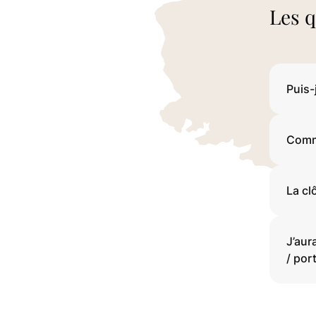
Les q
Puis-
Comme
La cl
J’aur
/ por