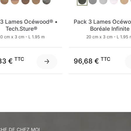
 3 Lames Océwood® •
Pack 3 Lames Océwo
Tech.Sture®
Boréale Infinite
0 cm x 3 cm - L 1.95 m
20 cm x 3 cm - L 1.95
TTC
TTC
33 €
96,68 €
HE DE CHEZ MOI