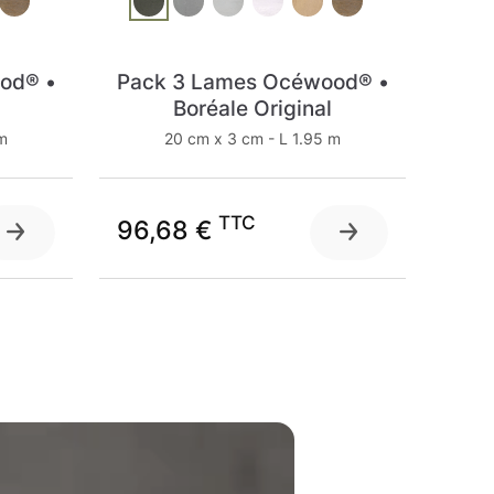
od® •
Pack 3 Lames Océwood® •
Boréale Original
 m
20 cm x 3 cm - L 1.95 m
TTC
96,68 €