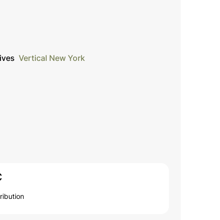
tives
Vertical New York
C
ribution