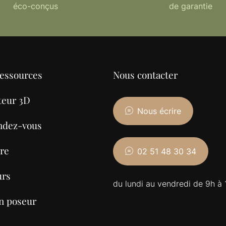
éco-conçus
de garantie
ressources
Nous contacter
teur 3D
Nous écrire
ndez-vous
re
02 51 48 30 34
urs
du lundi au vendredi de 9h à 
n poseur