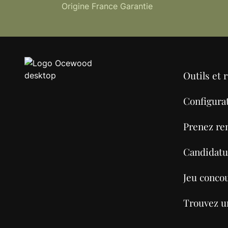
Origine France Garantie
Outils et 
Configura
Prenez re
Candidatu
Jeu conco
Trouvez u