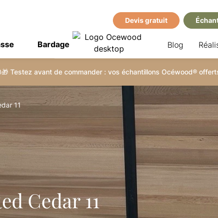
Devis gratuit
Échant
asse
Bardage
Blog
Réali
🎁 Testez avant de commander : vos échantillons Océwood® offerts
edar 11
Red Cedar 11