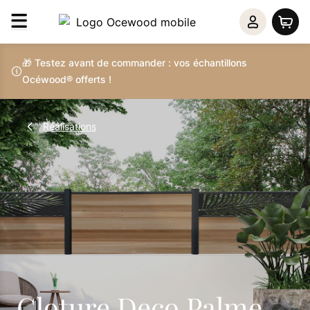
🎁 Testez avant de commander : vos échantillons
Océwood® offerts !
Réalisations
Cloture Deco Palme