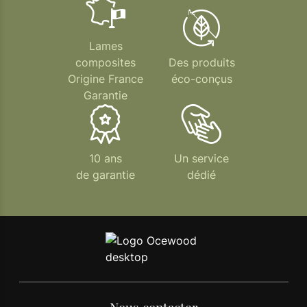
Lames
composites
Des produits
Origine France
éco-conçus
Garantie
10 ans
Un service
de garantie
dédié