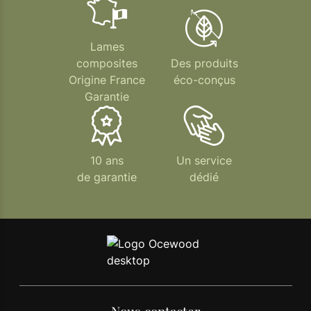
Lames
composites
Des produits
Origine France
éco-conçus
Garantie
10 ans
Un service
de garantie
dédié