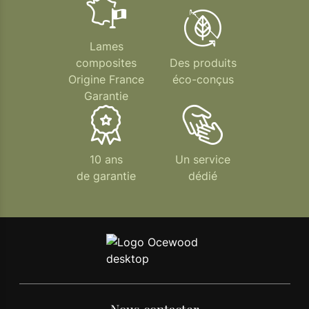
Lames
composites
Des produits
Origine France
éco-conçus
Garantie
10 ans
Un service
de garantie
dédié