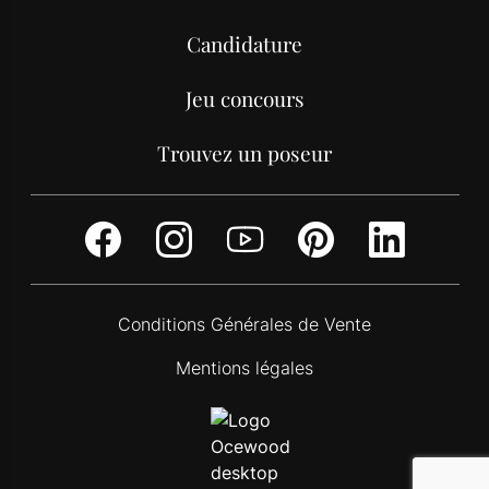
Candidature
Jeu concours
Trouvez un poseur
Facebook
Instagram
Youtube
Pinterest
Link
Conditions Générales de Vente
Mentions légales