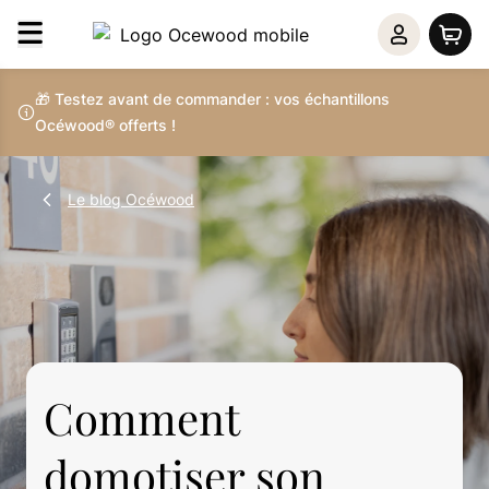
🎁 Testez avant de commander : vos échantillons
Océwood® offerts !
Le blog Océwood
Comment
domotiser son