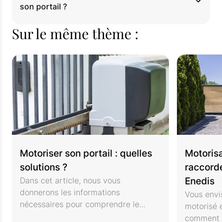
son portail ?
Sur le même thème :
Motoriser son portail : quelles
Motorisa
solutions ?
raccord
Dans cet article, nous vous
Enedis
donnerons les informations
Vous envi
nécessaires pour comprendre le...
motorisé 
comment l