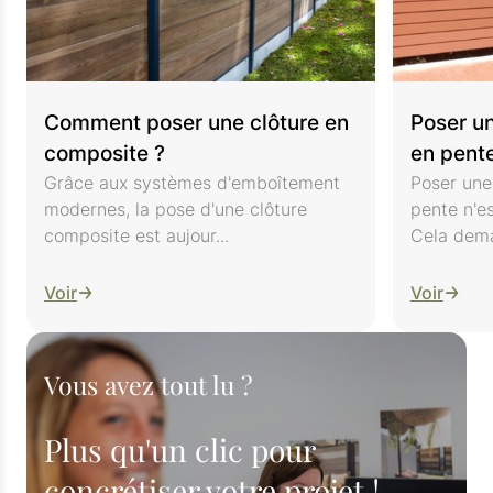
Comment poser une clôture en
Poser un
composite ?
en pent
Grâce aux systèmes d'emboîtement
Poser une 
modernes, la pose d'une clôture
pente n'es
composite est aujour...
Cela dema
Voir
Voir
Vous avez tout lu ?
Plus qu'un clic pour
concrétiser votre projet !