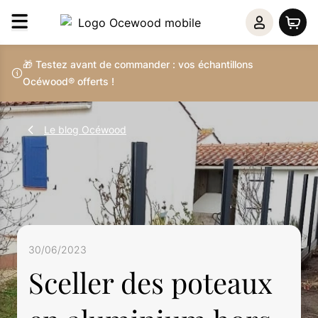
🎁 Testez avant de commander : vos échantillons
Océwood® offerts !
Le blog Océwood
30/06/2023
Sceller des poteaux