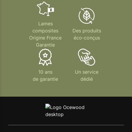
Lames
composites
Des produits
Origine France
éco-conçus
Garantie
10 ans
Un service
de garantie
dédié