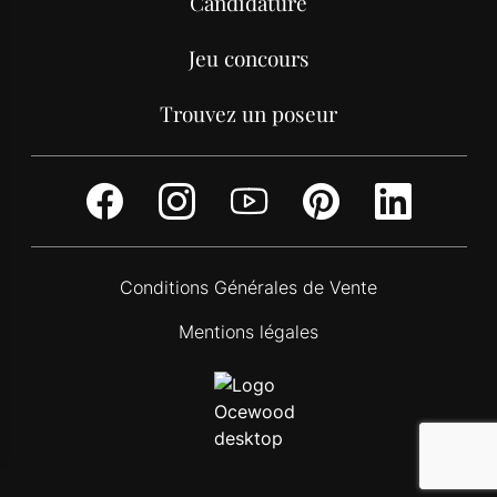
Candidature
Jeu concours
Trouvez un poseur
Facebook
Instagram
Youtube
Pinterest
Link
Conditions Générales de Vente
Mentions légales