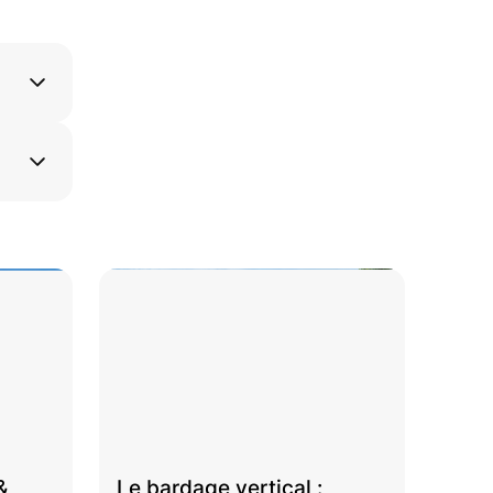
&
Le bardage vertical :