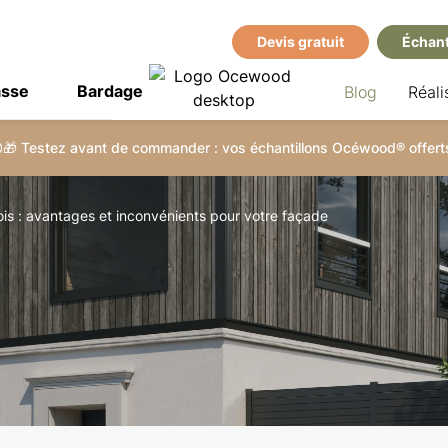
Devis gratuit
Échant
asse
Bardage
Blog
Réali
🎁 Testez avant de commander : vos échantillons Océwood® offerts
ois : avantages et inconvénients pour votre façade