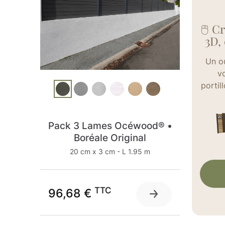
🖱️ 
3D, 
Un ou
vo
portil
Pack 3 Lames Océwood® •
Boréale Original
20 cm x 3 cm - L 1.95 m
TTC
96,68 €