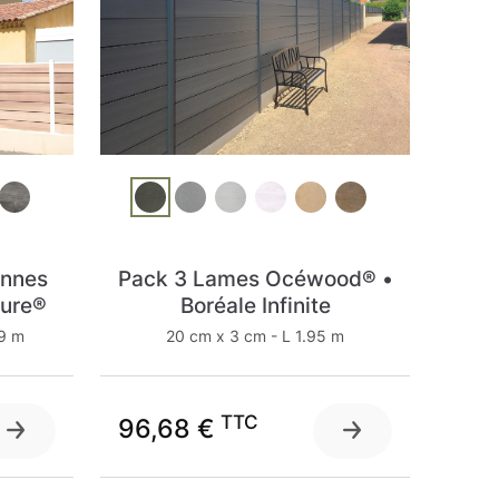
ennes
Pack 3 Lames Océwood® •
ure®
Boréale Infinite
99 m
20 cm x 3 cm - L 1.95 m
TTC
96,68 €