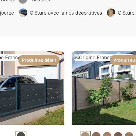
jourée
Clôture avec lames décoratives
Clôture 
Produit au détail
Produit au 