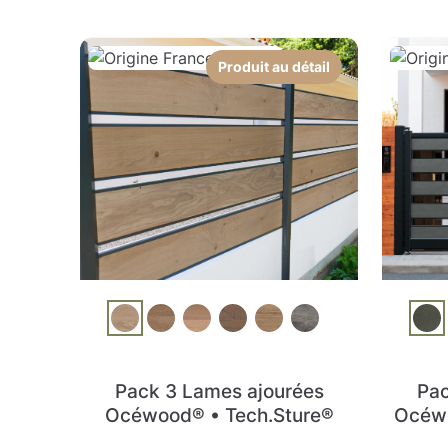
Produit au détail
Pack 3 Lames ajourées
Pac
Océwood® • Tech.Sture®
Océwo