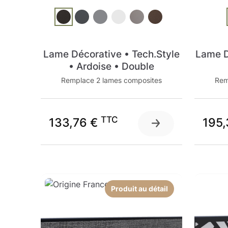
Lame Décorative • Tech.Style
Lame D
• Ardoise • Double
Remplace 2 lames composites
Rem
TTC
133,76 €
195,
Produit au détail