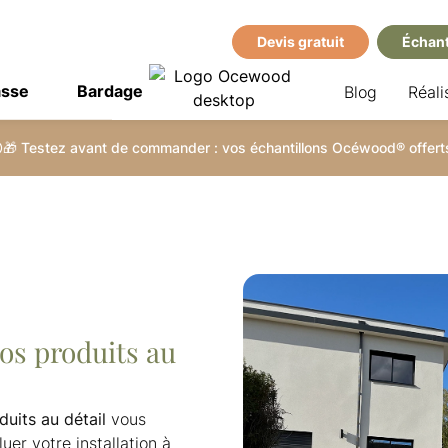
Devis gratuit
Échant
asse
Bardage
Blog
Réali
🎁 Testez avant de commander : vos échantillons Océwood® offerts
os produits au
duits au détail
vous
uer votre installation à